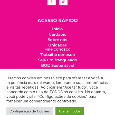
ACESSO RÁPIDO
Início
Cardápio
Sobre nós
Unidades
Fale conosco
Trabalhe conosco
Seja um franqueado
BQD Sustentável
LINKS IMPORTANTES
Usamos cookies em nosso site para oferecer a você a
experiência mais relevante, lembrando suas preferências
Política de cookies
e visitas repetidas. Ao clicar em “Aceitar tudo”, você
Política de privacidade
concorda com o uso de TODOS os cookies. No entanto,
você pode visitar "Configurações de cookies" para
fornecer um consentimento controlado.
BEM QUERER DONUTS - CNPJ: 36.245.200/0001-51
Configuração de Cookies
Aceitar Todos