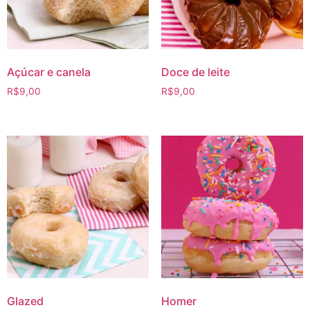
Açúcar e canela
Doce de leite
R$
9,00
R$
9,00
Glazed
Homer