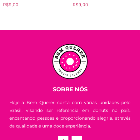
R$
9,00
R$
9,00
SOBRE NÓS
Hoje a Bem Querer conta com várias unidades pelo
Brasil, visando ser referência em donuts no país,
encantando pessoas e proporcionando alegria, através
da qualidade e uma doce experiência.