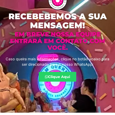
RECEBEBEMOS A SUA
MENSAGEM!
EM BREVE NOSSA EQUIPE
ENTRARÁ EM CONTATO COM
VOCÊ.
Caso queira mais informações, clique no botão abaixo para
ser direcionado para o nosso WhatsApp:
Clique Aqui