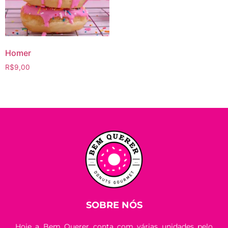
Homer
R$
9,00
SOBRE NÓS
Hoje a Bem Querer conta com várias unidades pelo