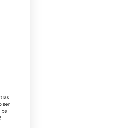
etras
o ser
e os
2