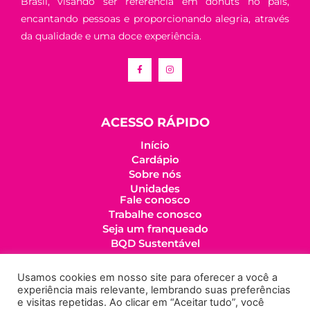
Brasil, visando ser referência em donuts no país,
encantando pessoas e proporcionando alegria, através
da qualidade e uma doce experiência.
ACESSO RÁPIDO
Início
Cardápio
Sobre nós
Unidades
Fale conosco
Trabalhe conosco
Seja um franqueado
BQD Sustentável
LINKS IMPORTANTES
Usamos cookies em nosso site para oferecer a você a
experiência mais relevante, lembrando suas preferências
Política de cookies
e visitas repetidas. Ao clicar em “Aceitar tudo”, você
Política de privacidade